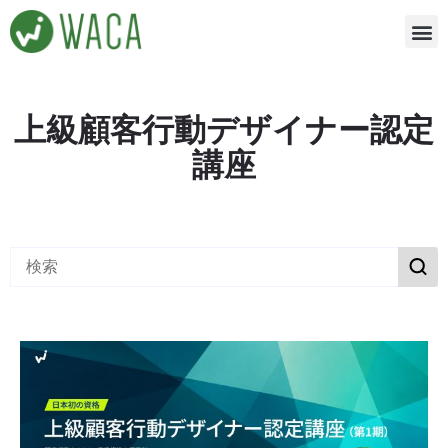
内
容
を
ス
キ
上級顧客行動デザイナー認定
ッ
講座
プ