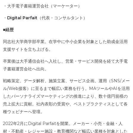
・大手電子書籍運営会社（マーケーター）
・
Digital Parfait
（代表・コンサルタント）
■経歴
同志社大学商学部卒業。在学中に中小企業を対象とした助成金活用
支援サイトを立ち上げる。
卒業後は大手通信会社へ入社し、営業・サービス開発を経て大手電
子書籍運営会社へ出向。
戦略策定、データ解析、施策立案、サービス企画、運用（SNS/メー
ル/Web接客）に至るまで幅広い業務を行う。MAツールやAIを活用
したパーソナライズマーケティングの推進により、数十億円規模の
売上拡大に貢献。社内表彰の受賞や、ベストプラクティスとして各
種ウェビナーへ登壇。
2022年2月にDigital Parfaitを開業。メーカー・小売・金融・人
材・不動産・レジャー施設・教育機関など幅広い業種を対象とした