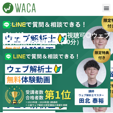
内
容
を
ス
オープンセミナー
キ
【無料】いつでも/すぐ視聴可◎ウェブ
ッ
解析士無料体験動画（60分）
プ