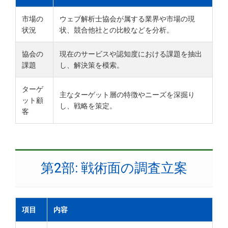
市場の
ウェブ解析士協会が属する業界や市場の現
状況
状、競合他社との比較などを分析。
協会の
現在のサービスや認知度における課題を抽出
課題
し、解決策を模索。
ターゲ
主なターゲット層の特徴やニーズを深掘り
ット顧
し、戦略を策定。
客
第2部: 戦術面の調査立案
項目
内容