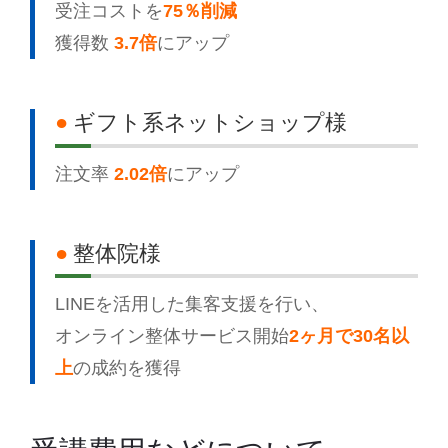
受注コストを
75％削減
獲得数
3.7倍
にアップ
●
ギフト系ネットショップ様
注文率
2.02倍
にアップ
●
整体院様
LINEを活用した集客支援を行い、
オンライン整体サービス開始
2ヶ月で30名以
上
の成約を獲得