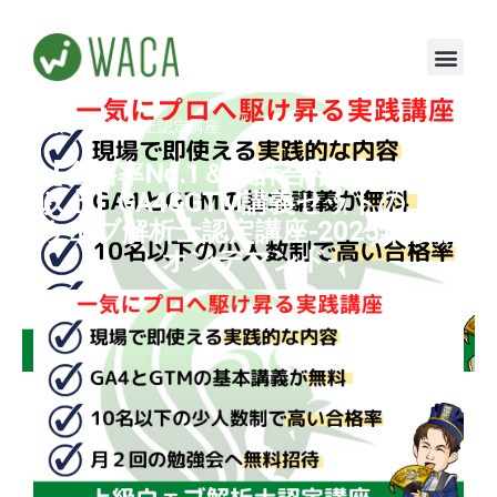
内
容
を
ス
キ
上級ウェブ解析士認定講座
ッ
プ
【合格率No.1＆累計合格者数230名
以上】GA4&GTM講義セットの上級
ウェブ解析士認定講座-2025年最新
オンデマンド-